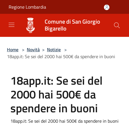
Salta al contenuto principale
Regione Lombardia
Comune di San Giorgio
Bigarello
Home
>
Novità
>
Notizie
>
18app.it: Se sei del 2000 hai 500€ da spendere in buoni
18app.it: Se sei del
2000 hai 500€ da
spendere in buoni
18app.it: Se sei del 2000 hai 500€ da spendere in buoni