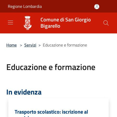
Salta al contenuto principale
Regione Lombardia
Comune di San Giorgio
Bigarello
Home
>
Servizi
>
Educazione e formazione
Educazione e formazione
In evidenza
Trasporto scolastico: iscrizione al