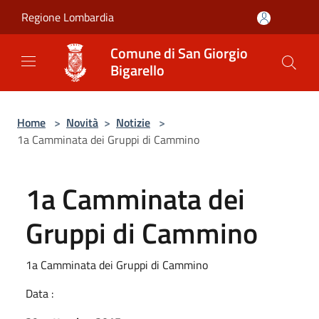
Salta al contenuto principale
Regione Lombardia
Comune di San Giorgio
Bigarello
Home
>
Novità
>
Notizie
>
1a Camminata dei Gruppi di Cammino
1a Camminata dei
Gruppi di Cammino
1a Camminata dei Gruppi di Cammino
Data :