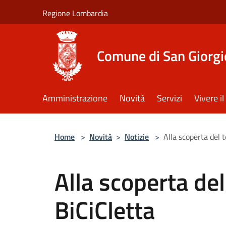
Salta al contenuto principale
Regione Lombardia
Comune di San Giorgi
Amministrazione
Novità
Servizi
Vivere 
Home
>
Novità
>
Notizie
>
Alla scoperta del t
Alla scoperta del 
BiCiCletta