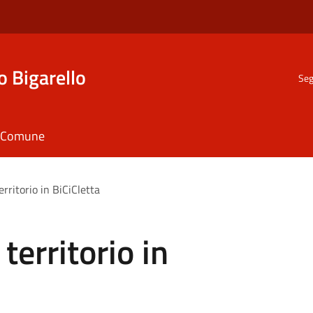
o Bigarello
Seg
il Comune
erritorio in BiCiCletta
territorio in