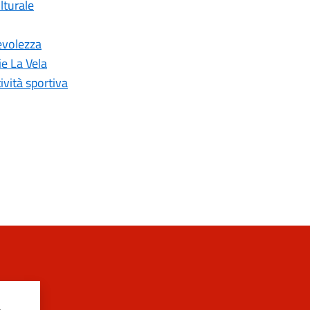
lturale
evolezza
ie La Vela
ività sportiva