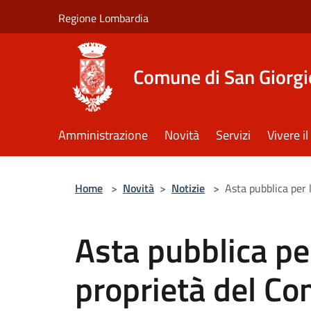
Salta al contenuto principale
Regione Lombardia
Comune di San Giorgi
Amministrazione
Novità
Servizi
Vivere 
Home
>
Novità
>
Notizie
>
Asta pubblica per 
Asta pubblica per
proprietà del Co