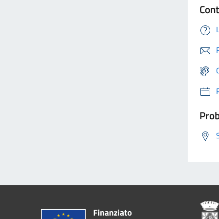
Cont
Prob