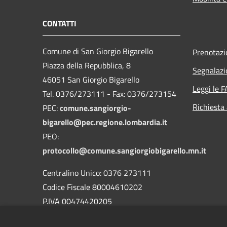
CONTATTI
Comune di San Giorgio Bigarello
Prenotaz
Piazza della Repubblica, 8
Segnalazi
46051 San Giorgio Bigarello
Leggi le 
Tel. 0376/273111 - Fax: 0376/273154
Richiesta
PEC:
comune.sangiorgio-
bigarello@pec.regione.lombardia.it
PEO:
protocollo@comune.sangiorgiobigarello.mn.it
Centralino Unico: 0376 273111
Codice Fiscale 80004610202
P.IVA 00474420205
CODICE Ufficio unico:
UFH1ED