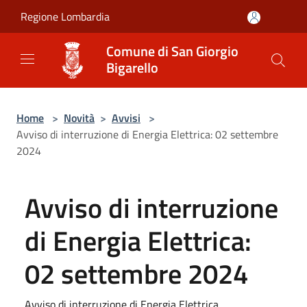
Salta al contenuto principale
Regione Lombardia
Comune di San Giorgio
Bigarello
Home
>
Novità
>
Avvisi
>
Avviso di interruzione di Energia Elettrica: 02 settembre
2024
Avviso di interruzione
di Energia Elettrica:
02 settembre 2024
Avviso di interruzione di Energia Elettrica