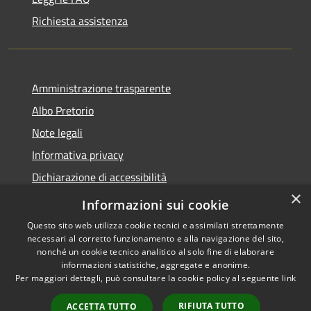
Richiesta assistenza
Amministrazione trasparente
Albo Pretorio
Note legali
Informativa privacy
Dichiarazione di accessibilità
×
Obiettivi di accessibilità
Informazioni sui cookie
Questo sito web utilizza cookie tecnici e assimilati strettamente
necessari al corretto funzionamento e alla navigazione del sito,
nonché un cookie tecnico analitico al solo fine di elaborare
informazioni statistiche, aggregate e anonime.
RSS
Copyright © 2026 • Comune di
Per maggiori dettagli, può consultare la cookie policy al seguente
link
Accessibilità
San Giorgio Bigarello •
Privacy
Municipium
Powered by
•
RIFIUTA TUTTO
ACCETTA TUTTO