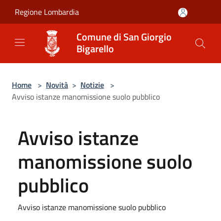
Salta al contenuto principale
Regione Lombardia
Comune di San Giorgio
Bigarello
Home
>
Novità
>
Notizie
>
Avviso istanze manomissione suolo pubblico
Avviso istanze
manomissione suolo
pubblico
Avviso istanze manomissione suolo pubblico