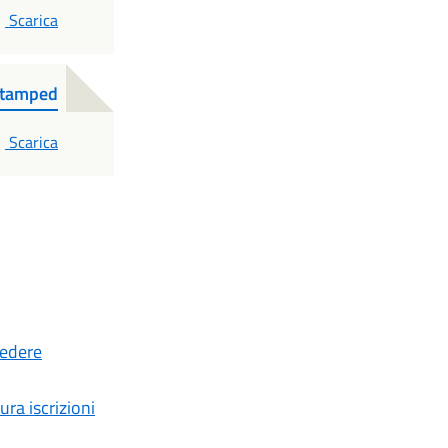
PDF
Scarica
tamped
PDF
Scarica
cedere
ura iscrizioni