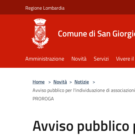
Salta al contenuto principale
Regione Lombardia
Comune di San Giorgi
Amministrazione
Novità
Servizi
Vivere 
Home
>
Novità
>
Notizie
>
Avviso pubblico per l'individuazione di associazioni
PROROGA
Avviso pubblico 