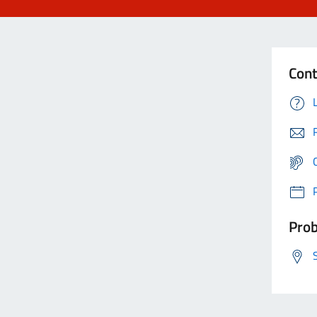
Cont
Prob