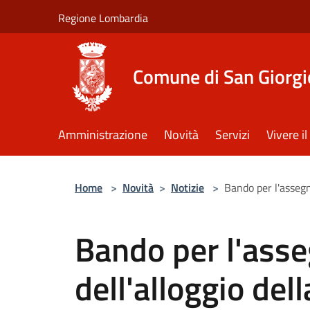
Salta al contenuto principale
Regione Lombardia
Comune di San Giorgi
Amministrazione
Novità
Servizi
Vivere 
Home
>
Novità
>
Notizie
>
Bando per l'assegn
Bando per l'ass
dell'alloggio del