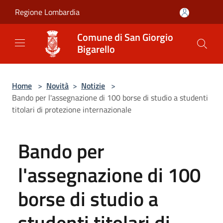
Salta al contenuto principale
Regione Lombardia
Comune di San Giorgio
Bigarello
Home
>
Novità
>
Notizie
>
Bando per l'assegnazione di 100 borse di studio a studenti
titolari di protezione internazionale
Bando per
l'assegnazione di 100
borse di studio a
studenti titolari di