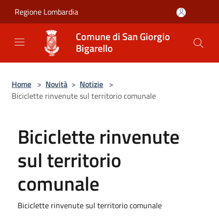
Salta al contenuto principale
Regione Lombardia
Comune di San Giorgio
Bigarello
Home
>
Novità
>
Notizie
>
Biciclette rinvenute sul territorio comunale
Biciclette rinvenute
sul territorio
comunale
Biciclette rinvenute sul territorio comunale