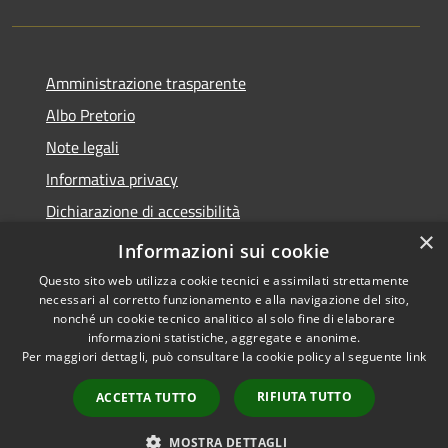
Amministrazione trasparente
Albo Pretorio
Note legali
Informativa privacy
Dichiarazione di accessibilità
×
Obiettivi di accessibilità
Informazioni sui cookie
Questo sito web utilizza cookie tecnici e assimilati strettamente
necessari al corretto funzionamento e alla navigazione del sito,
nonché un cookie tecnico analitico al solo fine di elaborare
informazioni statistiche, aggregate e anonime.
RSS
Copyright © 2026 • Comune di
Per maggiori dettagli, può consultare la cookie policy al seguente
link
Accessibilità
San Giorgio Bigarello •
Privacy
Municipium
Powered by
•
RIFIUTA TUTTO
ACCETTA TUTTO
Cookie
Accesso redazione
Mappa del sito
MOSTRA DETTAGLI