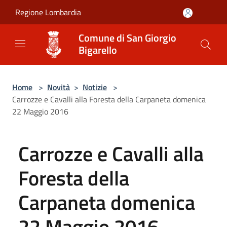
Salta al contenuto principale
Regione Lombardia
Comune di San Giorgio
Bigarello
Home
>
Novità
>
Notizie
>
Carrozze e Cavalli alla Foresta della Carpaneta domenica
22 Maggio 2016
Carrozze e Cavalli alla
Foresta della
Carpaneta domenica
22 Maggio 2016