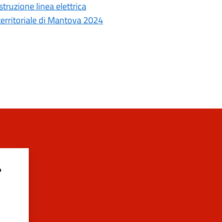
truzione linea elettrica
 territoriale di Mantova 2024
?