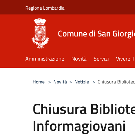
Salta al contenuto principale
Regione Lombardia
Comune di San Giorgi
Amministrazione
Novità
Servizi
Vivere 
Home
>
Novità
>
Notizie
>
Chiusura Bibliote
Chiusura Bibliot
Informagiovani