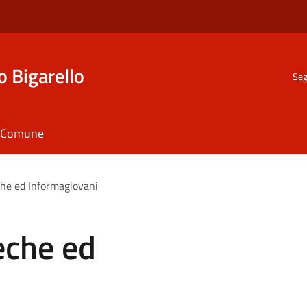
o Bigarello
Seg
il Comune
che ed Informagiovani
eche ed