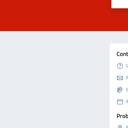
Cont
Prob