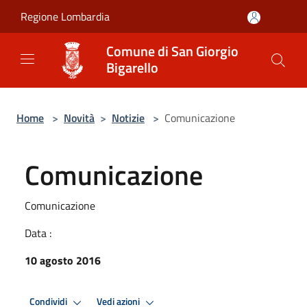
Salta al contenuto principale
Regione Lombardia
Comune di San Giorgio
Bigarello
Home
>
Novità
>
Notizie
>
Comunicazione
Comunicazione
Comunicazione
Data :
10 agosto 2016
Condividi
Vedi azioni