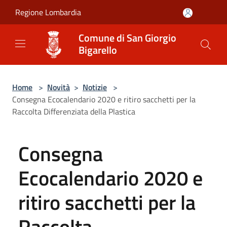
Salta al contenuto principale
Regione Lombardia
Comune di San Giorgio
Bigarello
Home
>
Novità
>
Notizie
>
Consegna Ecocalendario 2020 e ritiro sacchetti per la
Raccolta Differenziata della Plastica
Consegna
Ecocalendario 2020 e
ritiro sacchetti per la
Raccolta