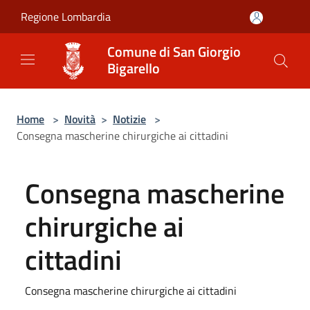
Salta al contenuto principale
Regione Lombardia
Comune di San Giorgio
Bigarello
Home
>
Novità
>
Notizie
>
Consegna mascherine chirurgiche ai cittadini
Consegna mascherine
chirurgiche ai
cittadini
Consegna mascherine chirurgiche ai cittadini