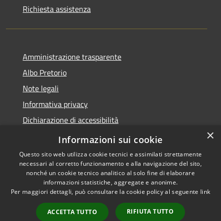
Richiesta assistenza
Amministrazione trasparente
Albo Pretorio
Note legali
Informativa privacy
Dichiarazione di accessibilità
×
Obiettivi di accessibilità
Informazioni sui cookie
Questo sito web utilizza cookie tecnici e assimilati strettamente
necessari al corretto funzionamento e alla navigazione del sito,
nonché un cookie tecnico analitico al solo fine di elaborare
informazioni statistiche, aggregate e anonime.
RSS
Copyright © 2026 • Comune di
Per maggiori dettagli, può consultare la cookie policy al seguente
link
Accessibilità
San Giorgio Bigarello •
Privacy
Municipium
Powered by
•
RIFIUTA TUTTO
ACCETTA TUTTO
Cookie