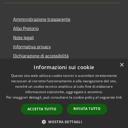
Amministrazione trasparente
Albo Pretorio
Note legali
Informativa privacy
Dichiarazione di accessibilità
×
Obiettivi di accessibilità
Informazioni sui cookie
Questo sito web utilizza cookie tecnici e assimilati strettamente
necessari al corretto funzionamento e alla navigazione del sito,
nonché un cookie tecnico analitico al solo fine di elaborare
informazioni statistiche, aggregate e anonime.
RSS
Copyright © 2026 • Comune di
Per maggiori dettagli, può consultare la cookie policy al seguente
link
Accessibilità
San Giorgio Bigarello •
Privacy
Municipium
Powered by
•
RIFIUTA TUTTO
ACCETTA TUTTO
Cookie
Accesso redazione
Mappa del sito
MOSTRA DETTAGLI