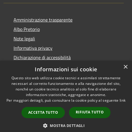
Amministrazione trasparente
Albo Pretorio
Note legali
Informativa privacy
Dichiarazione di accessibilità
×
Obiettivi di accessibilità
Informazioni sui cookie
Questo sito web utilizza cookie tecnici e assimilati strettamente
necessari al corretto funzionamento e alla navigazione del sito,
nonché un cookie tecnico analitico al solo fine di elaborare
informazioni statistiche, aggregate e anonime.
RSS
Copyright © 2026 • Comune di
Per maggiori dettagli, può consultare la cookie policy al seguente
link
Accessibilità
San Giorgio Bigarello •
Privacy
Municipium
Powered by
•
RIFIUTA TUTTO
ACCETTA TUTTO
Cookie
Accesso redazione
Mappa del sito
MOSTRA DETTAGLI