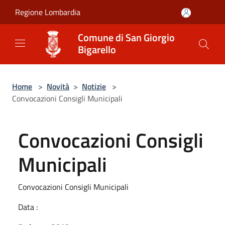
Salta al contenuto principale
Regione Lombardia
Comune di San Giorgio
Bigarello
Home
>
Novità
>
Notizie
>
Convocazioni Consigli Municipali
Convocazioni Consigli
Municipali
Convocazioni Consigli Municipali
Data :