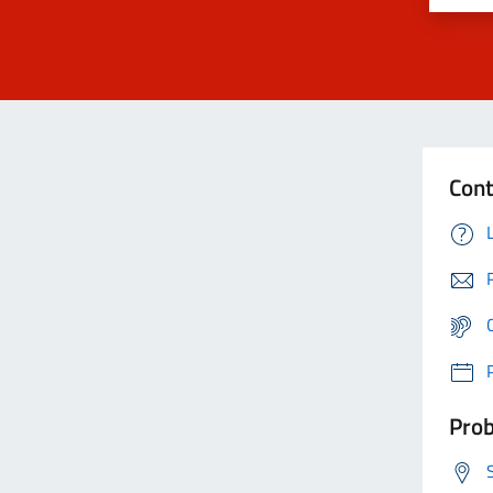
Cont
Prob