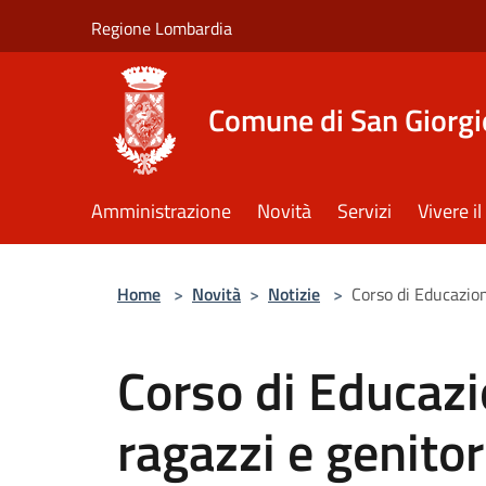
Salta al contenuto principale
Regione Lombardia
Comune di San Giorgi
Amministrazione
Novità
Servizi
Vivere 
Home
>
Novità
>
Notizie
>
Corso di Educazion
Corso di Educazi
ragazzi e genitor