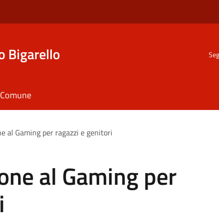
o Bigarello
Seg
il Comune
e al Gaming per ragazzi e genitori
one al Gaming per
i