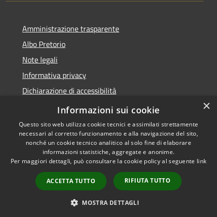
Amministrazione trasparente
Albo Pretorio
Note legali
Informativa privacy
Dichiarazione di accessibilità
×
Obiettivi di accessibilità
Informazioni sui cookie
Questo sito web utilizza cookie tecnici e assimilati strettamente
necessari al corretto funzionamento e alla navigazione del sito,
nonché un cookie tecnico analitico al solo fine di elaborare
informazioni statistiche, aggregate e anonime.
RSS
Copyright © 2026 • Comune di
Per maggiori dettagli, può consultare la cookie policy al seguente
link
Accessibilità
San Giorgio Bigarello •
Privacy
Municipium
Powered by
•
RIFIUTA TUTTO
ACCETTA TUTTO
Cookie
Accesso redazione
Mappa del sito
MOSTRA DETTAGLI