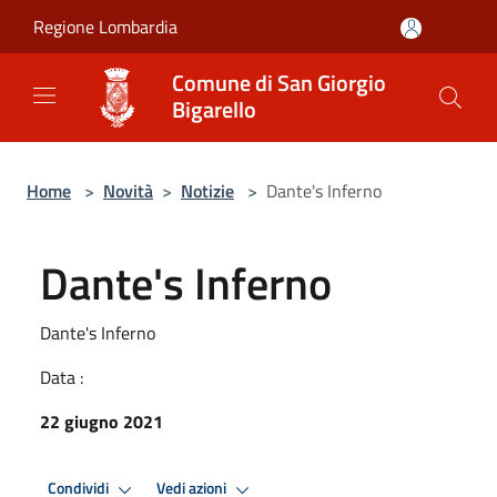
Salta al contenuto principale
Regione Lombardia
Comune di San Giorgio
Bigarello
Home
>
Novità
>
Notizie
>
Dante's Inferno
Dante's Inferno
Dante's Inferno
Data :
22 giugno 2021
Condividi
Vedi azioni