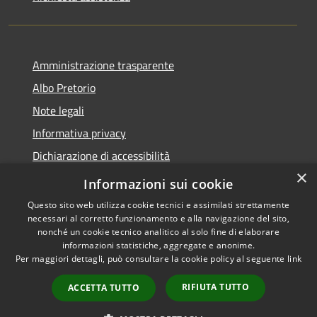
Amministrazione trasparente
Albo Pretorio
Note legali
Informativa privacy
Dichiarazione di accessibilità
×
Obiettivi di accessibilità
Informazioni sui cookie
Questo sito web utilizza cookie tecnici e assimilati strettamente
necessari al corretto funzionamento e alla navigazione del sito,
nonché un cookie tecnico analitico al solo fine di elaborare
informazioni statistiche, aggregate e anonime.
RSS
Copyright © 2026 • Comune di
Per maggiori dettagli, può consultare la cookie policy al seguente
link
Accessibilità
San Giorgio Bigarello •
Privacy
Municipium
Powered by
•
RIFIUTA TUTTO
ACCETTA TUTTO
Cookie
Accesso redazione