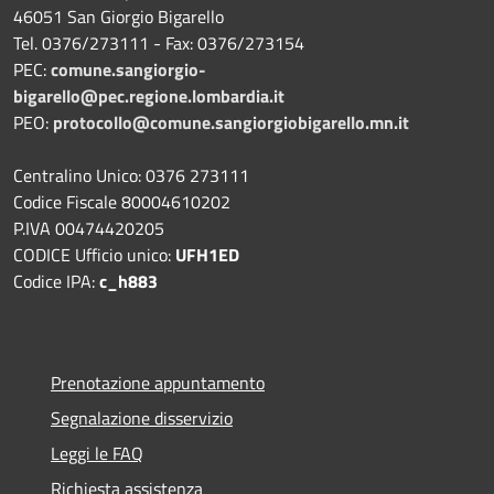
46051 San Giorgio Bigarello
Tel. 0376/273111 - Fax: 0376/273154
PEC:
comune.sangiorgio-
bigarello@pec.regione.lombardia.it
PEO:
protocollo@comune.sangiorgiobigarello.mn.it
Centralino Unico: 0376 273111
Codice Fiscale 80004610202
P.IVA 00474420205
CODICE Ufficio unico:
UFH1ED
Codice IPA:
c_h883
Prenotazione appuntamento
Segnalazione disservizio
Leggi le FAQ
Richiesta assistenza