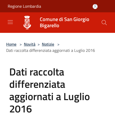
Salta al contenuto principale
Regione Lombardia
Comune di San Giorgio
Bigarello
Home
>
Novità
>
Notizie
>
Dati raccolta differenziata aggiornati a Luglio 2016
Dati raccolta
differenziata
aggiornati a Luglio
2016