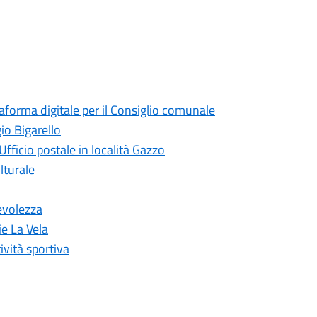
taforma digitale per il Consiglio comunale
io Bigarello
Ufficio postale in località Gazzo
lturale
evolezza
ie La Vela
ività sportiva