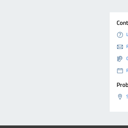
Cont
Prob