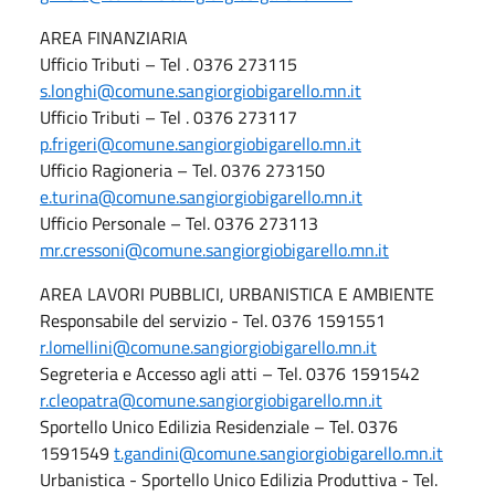
AREA FINANZIARIA
Ufficio Tributi – Tel . 0376 273115
s.longhi@comune.sangiorgiobigarello.mn.it
Ufficio Tributi – Tel . 0376 273117
p.frigeri@comune.sangiorgiobigarello.mn.it
Ufficio Ragioneria – Tel. 0376 273150
e.turina@comune.sangiorgiobigarello.mn.it
Ufficio Personale – Tel. 0376 273113
mr.cressoni@comune.sangiorgiobigarello.mn.it
AREA LAVORI PUBBLICI, URBANISTICA E AMBIENTE
Responsabile del servizio - Tel. 0376 1591551
r.lomellini@comune.sangiorgiobigarello.mn.it
Segreteria e Accesso agli atti – Tel. 0376 1591542
r.cleopatra@comune.sangiorgiobigarello.mn.it
Sportello Unico Edilizia Residenziale – Tel. 0376
1591549
t.gandini@comune.sangiorgiobigarello.mn.it
Urbanistica - Sportello Unico Edilizia Produttiva - Tel.