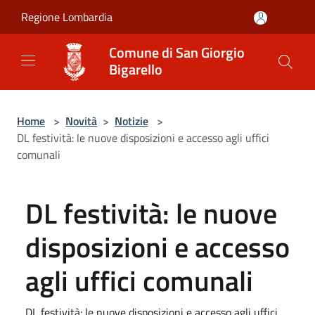
Salta al contenuto principale
Regione Lombardia
Comune di San Giorgio
Bigarello
Home
>
Novità
>
Notizie
>
DL festività: le nuove disposizioni e accesso agli uffici
comunali
DL festività: le nuove
disposizioni e accesso
agli uffici comunali
DL festività: le nuove disposizioni e accesso agli uffici