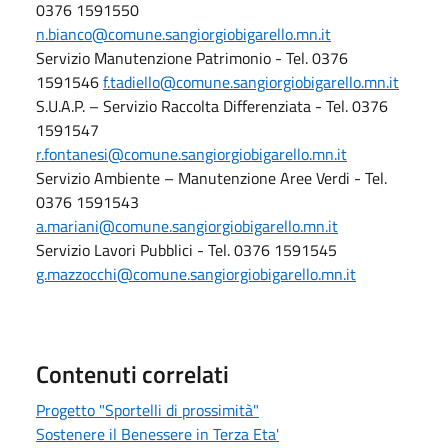
0376 1591550
n.bianco@comune.sangiorgiobigarello.mn.it
Servizio Manutenzione Patrimonio - Tel. 0376
1591546
f.tadiello@comune.sangiorgiobigarello.mn.it
S.U.A.P. – Servizio Raccolta Differenziata - Tel. 0376
1591547
r.fontanesi@comune.sangiorgiobigarello.mn.it
Servizio Ambiente – Manutenzione Aree Verdi - Tel.
0376 1591543
a.mariani@comune.sangiorgiobigarello.mn.it
Servizio Lavori Pubblici - Tel. 0376 1591545
g.mazzocchi@comune.sangiorgiobigarello.mn.it
Contenuti correlati
Progetto "Sportelli di prossimità"
Sostenere il Benessere in Terza Eta'