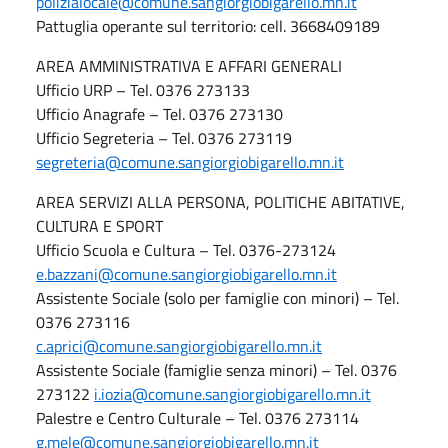
polizialocale@comune.sangiorgiobigarello.mn.it
Pattuglia operante sul territorio: cell. 3668409189
AREA AMMINISTRATIVA E AFFARI GENERALI
Ufficio URP – Tel. 0376 273133
Ufficio Anagrafe – Tel. 0376 273130
Ufficio Segreteria – Tel. 0376 273119
segreteria@comune.sangiorgiobigarello.mn.it
AREA SERVIZI ALLA PERSONA, POLITICHE ABITATIVE,
CULTURA E SPORT
Ufficio Scuola e Cultura – Tel. 0376-273124
e.bazzani@comune.sangiorgiobigarello.mn.it
Assistente Sociale (solo per famiglie con minori) – Tel.
0376 273116
c.aprici@comune.sangiorgiobigarello.mn.it
Assistente Sociale (famiglie senza minori) – Tel. 0376
273122
i.iozia@comune.sangiorgiobigarello.mn.it
Palestre e Centro Culturale – Tel. 0376 273114
g.mele@comune.sangiorgiobigarello.mn.it