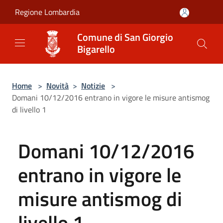
Salta al contenuto principale
Regione Lombardia
Comune di San Giorgio
Bigarello
Home
>
Novità
>
Notizie
>
Domani 10/12/2016 entrano in vigore le misure antismog
di livello 1
Domani 10/12/2016
entrano in vigore le
misure antismog di
livello 1