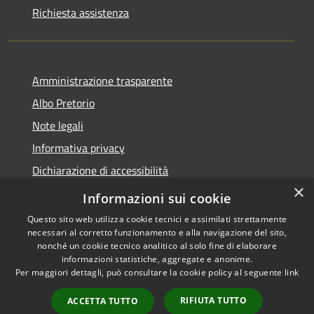
Richiesta assistenza
Amministrazione trasparente
Albo Pretorio
Note legali
Informativa privacy
Dichiarazione di accessibilità
×
Obiettivi di accessibilità
Informazioni sui cookie
Questo sito web utilizza cookie tecnici e assimilati strettamente
necessari al corretto funzionamento e alla navigazione del sito,
nonché un cookie tecnico analitico al solo fine di elaborare
informazioni statistiche, aggregate e anonime.
RSS
Copyright © 2026 • Comune di
Per maggiori dettagli, può consultare la cookie policy al seguente
link
Accessibilità
San Giorgio Bigarello •
Privacy
Municipium
Powered by
•
RIFIUTA TUTTO
ACCETTA TUTTO
Cookie