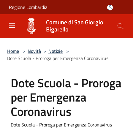
Salta al contenuto principale
Regione Lombardia
Comune di San Giorgio
Bigarello
Home
>
Novità
>
Notizie
>
Dote Scuola - Proroga per Emergenza Coronavirus
Dote Scuola - Proroga
per Emergenza
Coronavirus
Dote Scuola - Proroga per Emergenza Coronavirus