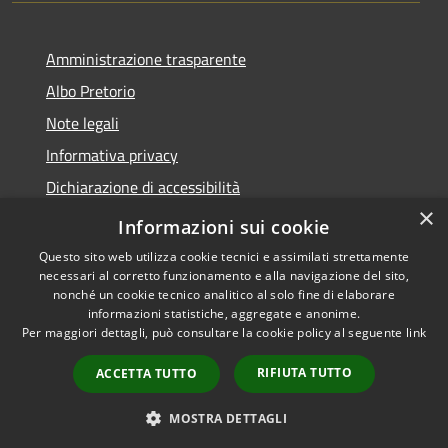
Amministrazione trasparente
Albo Pretorio
Note legali
Informativa privacy
Dichiarazione di accessibilità
×
Obiettivi di accessibilità
Informazioni sui cookie
Questo sito web utilizza cookie tecnici e assimilati strettamente
necessari al corretto funzionamento e alla navigazione del sito,
nonché un cookie tecnico analitico al solo fine di elaborare
informazioni statistiche, aggregate e anonime.
RSS
Copyright © 2026 • Comune di
Per maggiori dettagli, può consultare la cookie policy al seguente
link
Accessibilità
San Giorgio Bigarello •
Privacy
Municipium
Powered by
•
RIFIUTA TUTTO
ACCETTA TUTTO
Cookie
Accesso redazione
Mappa del sito
MOSTRA DETTAGLI