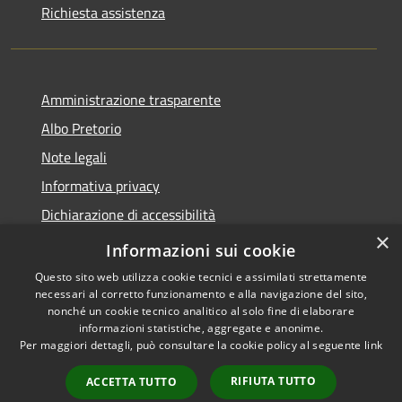
Richiesta assistenza
Amministrazione trasparente
Albo Pretorio
Note legali
Informativa privacy
Dichiarazione di accessibilità
×
Obiettivi di accessibilità
Informazioni sui cookie
Questo sito web utilizza cookie tecnici e assimilati strettamente
necessari al corretto funzionamento e alla navigazione del sito,
nonché un cookie tecnico analitico al solo fine di elaborare
informazioni statistiche, aggregate e anonime.
RSS
Copyright © 2026 • Comune di
Per maggiori dettagli, può consultare la cookie policy al seguente
link
Accessibilità
San Giorgio Bigarello •
Privacy
Municipium
Powered by
•
RIFIUTA TUTTO
ACCETTA TUTTO
Cookie
Accesso redazione