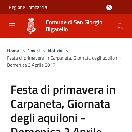
Salta al contenuto principale
Regione Lombardia
Comune di San Giorgio
Bigarello
Home
>
Novità
>
Notizie
>
Festa di primavera in Carpaneta, Giornata degli aquiloni -
Domenica 2 Aprile 2017
Festa di primavera in
Carpaneta, Giornata
degli aquiloni -
Domenica 2 Aprile