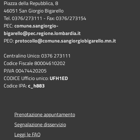
Piazza della Repubblica, 8
46051 San Giorgio Bigarello
Tel. 0376/273111 - Fax: 0376/273154
PEC:
comune.sangiorgio-
bigarello@pec.regione.lombardia.it
PEO:
protocollo@comune.sangiorgiobigarello.mn.it
Centralino Unico: 0376 273111
Codice Fiscale 80004610202
P.IVA 00474420205
CODICE Ufficio unico:
UFH1ED
Codice IPA:
c_h883
Prenotazione appuntamento
Segnalazione disservizio
Leggi le FAQ