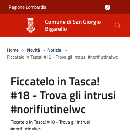
Salta al contenuto principale
Regione Lombardia
Comune di San Giorgio
Bigarello
Home
>
Novità
>
Notizie
>
Ficcatelo in Tasca! #18 - Trova gli intrusi #norifiutinelwc
Ficcatelo in Tasca!
#18 - Trova gli intrusi
#norifiutinelwc
Ficcatelo in Tasca! #18 - Trova gli intrusi
#norifiutinelwc