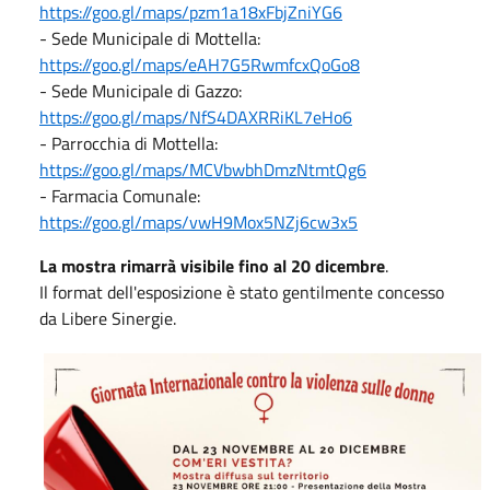
https://goo.gl/maps/pzm1a18xFbjZniYG6
- Sede Municipale di Mottella:
https://goo.gl/maps/eAH7G5RwmfcxQoGo8
- Sede Municipale di Gazzo:
https://goo.gl/maps/NfS4DAXRRiKL7eHo6
- Parrocchia di Mottella:
https://goo.gl/maps/MCVbwbhDmzNtmtQg6
- Farmacia Comunale:
https://goo.gl/maps/vwH9Mox5NZj6cw3x5
La mostra rimarrà visibile fino al 20 dicembre
.
Il format dell'esposizione è stato gentilmente concesso
da Libere Sinergie.