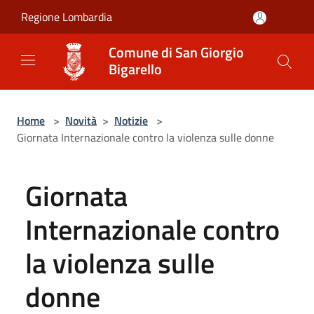
Salta al contenuto principale
Regione Lombardia
Comune di San Giorgio
Bigarello
Home
>
Novità
>
Notizie
>
Giornata Internazionale contro la violenza sulle donne
Giornata
Internazionale contro
la violenza sulle
donne