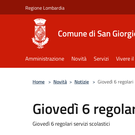
Salta al contenuto principale
Regione Lombardia
Comune di San Giorgi
Amministrazione
Novità
Servizi
Vivere 
Home
>
Novità
>
Notizie
>
Giovedì 6 regolari 
Giovedì 6 regolar
Giovedì 6 regolari servizi scolastici