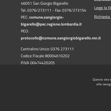
46051 San Giorgio Bigarello
Leggi le 
Tel. 0376/273111 - Fax: 0376/273154
Richiesta
PEC:
comune.sangiorgio-
bigarello@pec.regione.lombardia.it
PEO:
protocollo@comune.sangiorgiobigarello.mn.it
Centralino Unico: 0376 273111
Codice Fiscale 80004610202
P.IVA 00474420205
CODICE Ufficio unico:
UFH1ED
Codice IPA:
c_h883
Questo sito 
alla navig
RSS
Accessibilità
Privacy
Cookie
Mappa de