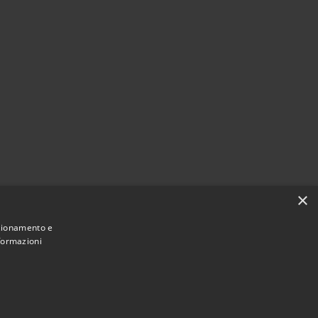
×
nzionamento e
nformazioni
Municipium
Accesso
San Giorgio Bigarello • Powered by
•