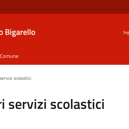
o Bigarello
Seg
il Comune
servizi scolastici
i servizi scolastici