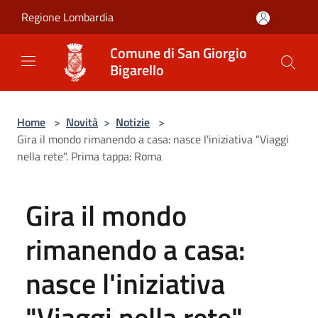
Salta al contenuto principale
Regione Lombardia
Comune di San Giorgio
Bigarello
Home
>
Novità
>
Notizie
>
Gira il mondo rimanendo a casa: nasce l'iniziativa "Viaggi
nella rete". Prima tappa: Roma
Gira il mondo
rimanendo a casa:
nasce l'iniziativa
"Viaggi nella rete".