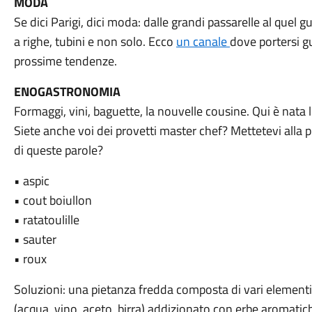
MODA
Se dici Parigi, dici moda: dalle grandi passarelle al quel g
a righe, tubini e non solo. Ecco
un canale
dove portersi gu
prossime tendenze.
ENOGASTRONOMIA
Formaggi, vini, baguette, la nouvelle cousine. Qui è nata 
Siete anche voi dei provetti master chef? Mettetevi alla 
di queste parole?
• aspic
• cout boiullon
• ratatoulille
• sauter
• roux
Soluzioni: una pietanza fredda composta di vari elementi 
(acqua, vino, aceto, birra) addizionato con erbe aromatiche