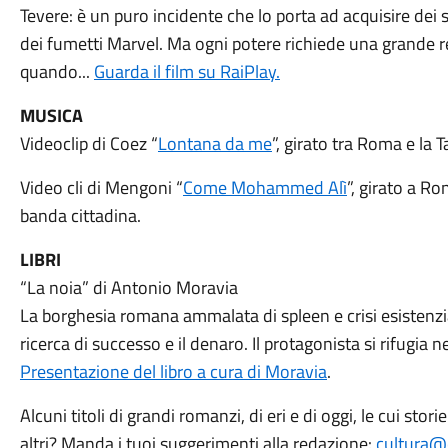
Tevere: è un puro incidente che lo porta ad acquisire dei 
dei fumetti Marvel. Ma ogni potere richiede una grande r
quando...
Guarda il film su RaiPlay.
MUSICA
Videoclip di Coez “
Lontana da me
”, girato tra Roma e la T
Video cli di Mengoni “
Come Mohammed Alì
”, girato a Ro
banda cittadina.
LIBRI
“La noia” di Antonio Moravia
La borghesia romana ammalata di spleen e crisi esistenziale
ricerca di successo e il denaro. Il protagonista si rifugia ne
Presentazione del libro a cura di Moravia
.
Alcuni titoli di grandi romanzi, di eri e di oggi, le cui st
altri? Manda i tuoi suggerimenti alla redazione:
cultura@