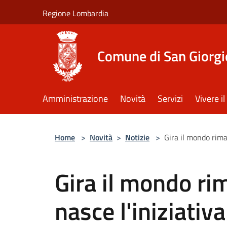
Salta al contenuto principale
Regione Lombardia
Comune di San Giorgi
Amministrazione
Novità
Servizi
Vivere 
Home
>
Novità
>
Notizie
>
Gira il mondo rima
Gira il mondo ri
nasce l'iniziativa