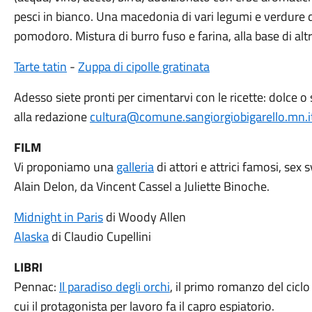
pesci in bianco. Una macedonia di vari legumi e verdure d
pomodoro. Mistura di burro fuso e farina, alla base di alt
Tarte tatin
-
Zuppa di cipolle gratinata
Adesso siete pronti per cimentarvi con le ricette: dolce o s
alla redazione
cultura@comune.sangiorgiobigarello.mn.i
FILM
Vi proponiamo una
galleria
di attori e attrici famosi, sex 
Alain Delon, da Vincent Cassel a Juliette Binoche.
Midnight in Paris
di Woody Allen
Alaska
di Claudio Cupellini
LIBRI
Pennac:
Il paradiso degli orchi
, il primo romanzo del cicl
cui il protagonista per lavoro fa il capro espiatorio.