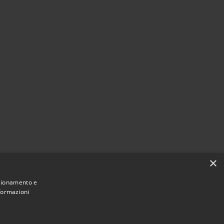
×
nzionamento e
nformazioni