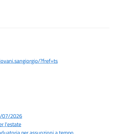
vani.sangiorgio/?fref=ts
29/07/2026
r l'estate
raduatoria per assunzioni a tempo