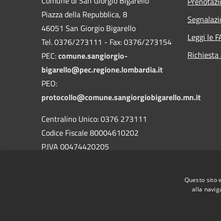
Comune di San Giorgio Bigarello
Prenotaz
Piazza della Repubblica, 8
Segnalazi
46051 San Giorgio Bigarello
Leggi le 
Tel. 0376/273111 - Fax: 0376/273154
Richiesta
PEC:
comune.sangiorgio-
bigarello@pec.regione.lombardia.it
PEO:
protocollo@comune.sangiorgiobigarello.mn.it
Centralino Unico: 0376 273111
Codice Fiscale 80004610202
P.IVA 00474420205
CODICE Ufficio unico:
UFH1ED
Codice IPA:
c_h883
Questo sito 
alla navig