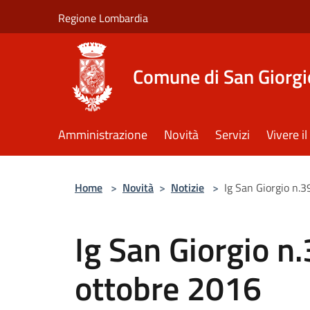
Salta al contenuto principale
Regione Lombardia
Comune di San Giorgi
Amministrazione
Novità
Servizi
Vivere 
Home
>
Novità
>
Notizie
>
Ig San Giorgio n.
Ig San Giorgio n
ottobre 2016