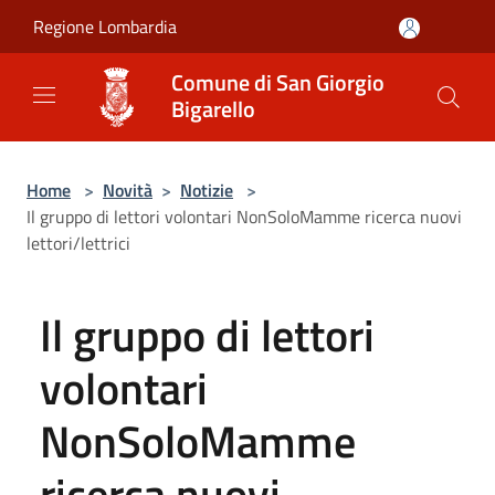
Salta al contenuto principale
Regione Lombardia
Comune di San Giorgio
Bigarello
Home
>
Novità
>
Notizie
>
Il gruppo di lettori volontari NonSoloMamme ricerca nuovi
lettori/lettrici
Il gruppo di lettori
volontari
NonSoloMamme
ricerca nuovi