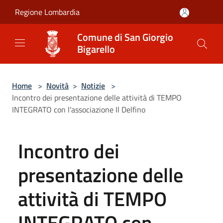
Salta al contenuto principale
Regione Lombardia
Comune di San Giorgio
Bigarello
Home
>
Novità
>
Notizie
>
Incontro dei presentazione delle attività di TEMPO
INTEGRATO con l'associazione Il Delfino
Incontro dei
presentazione delle
attività di TEMPO
INTEGRATO con