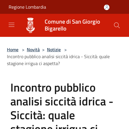
Salta al contenuto principale
Regione Lombardia
Comune di San Giorgio
Bigarello
Home
>
Novità
>
Notizie
>
Incontro pubblico analisi siccità idrica - Siccità: quale
stagione irrigua ci aspetta?
Incontro pubblico
analisi siccità idrica -
Siccità: quale
stagione irrigua ci