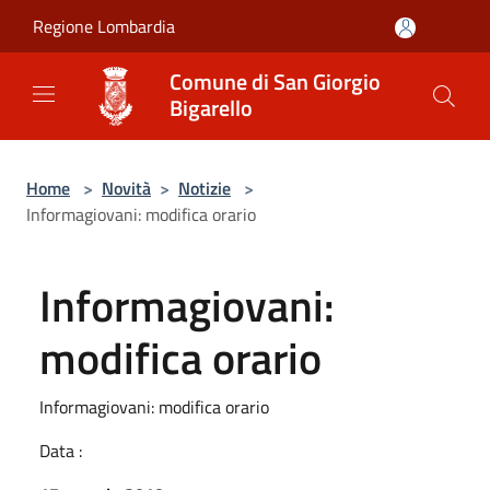
Salta al contenuto principale
Regione Lombardia
Comune di San Giorgio
Bigarello
Home
>
Novità
>
Notizie
>
Informagiovani: modifica orario
Informagiovani:
modifica orario
Informagiovani: modifica orario
Data :