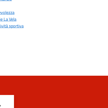
evolezza
ie La Vela
ività sportiva
?