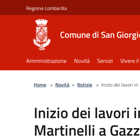
Salta al contenuto principale
Regione Lombardia
Comune di San Giorgi
Amministrazione
Novità
Servizi
Vivere 
Home
>
Novità
>
Notizie
>
Inizio dei lavori i
Inizio dei lavori 
Martinelli a Gaz