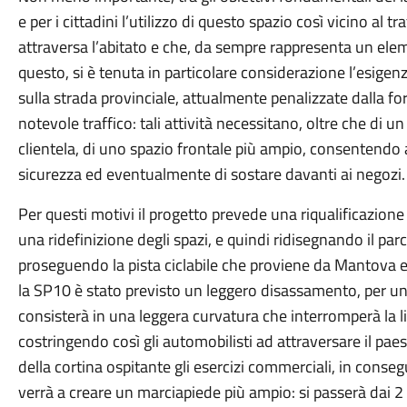
e per i cittadini l’utilizzo di questo spazio così vicino al 
attraversa l’abitato e che, da sempre rappresenta un elemen
questo, si è tenuta in particolare considerazione l’esigen
sulla strada provinciale, attualmente penalizzate dalla fo
notevole traffico: tali attività necessitano, oltre che di 
clientela, di uno spazio frontale più ampio, consentendo ai
sicurezza ed eventualmente di sostare davanti ai negozi.
Per questi motivi il progetto prevede una riqualificazione
una ridefinizione degli spazi, e quindi ridisegnando il pa
proseguendo la pista ciclabile che proviene da Mantova e cr
la SP10 è stato previsto un leggero disassamento, per un 
consisterà in una leggera curvatura che interromperà la li
costringendo così gli automobilisti ad attraversare il pa
della cortina ospitante gli esercizi commerciali, in cons
verrà a creare un marciapiede più ampio: si passerà dai 2 