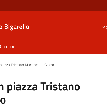
o Bigarello
Seg
il Comune
n piazza Tristano Martinelli a Gazzo
in piazza Tristano
zo