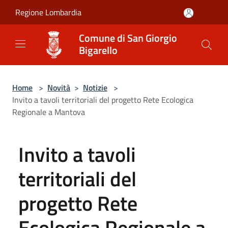
Salta al contenuto principale
Regione Lombardia
Comune di San Giorgio
Bigarello
Home
>
Novità
>
Notizie
>
Invito a tavoli territoriali del progetto Rete Ecologica
Regionale a Mantova
Invito a tavoli
territoriali del
progetto Rete
Ecologica Regionale a