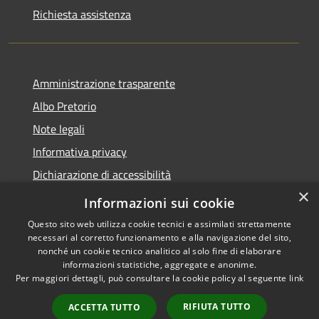
Richiesta assistenza
Amministrazione trasparente
Albo Pretorio
Note legali
Informativa privacy
Dichiarazione di accessibilità
×
Obiettivi di accessibilità
Informazioni sui cookie
Questo sito web utilizza cookie tecnici e assimilati strettamente
necessari al corretto funzionamento e alla navigazione del sito,
nonché un cookie tecnico analitico al solo fine di elaborare
informazioni statistiche, aggregate e anonime.
RSS
Copyright © 2026 • Comune di
Per maggiori dettagli, può consultare la cookie policy al seguente
link
Accessibilità
San Giorgio Bigarello •
Privacy
Municipium
Powered by
•
RIFIUTA TUTTO
ACCETTA TUTTO