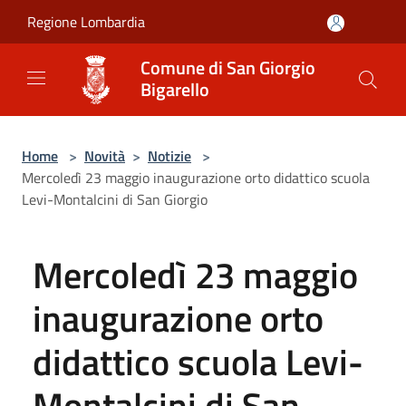
Salta al contenuto principale
Regione Lombardia
Comune di San Giorgio
Bigarello
Home
>
Novità
>
Notizie
>
Mercoledì 23 maggio inaugurazione orto didattico scuola
Levi-Montalcini di San Giorgio
Mercoledì 23 maggio
inaugurazione orto
didattico scuola Levi-
Montalcini di San