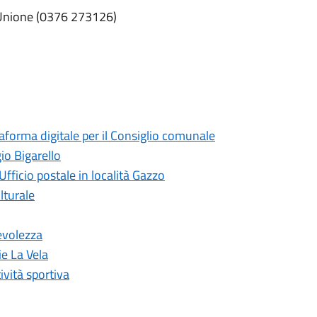
l’Unione (0376 273126)
taforma digitale per il Consiglio comunale
io Bigarello
Ufficio postale in località Gazzo
lturale
evolezza
ie La Vela
ività sportiva