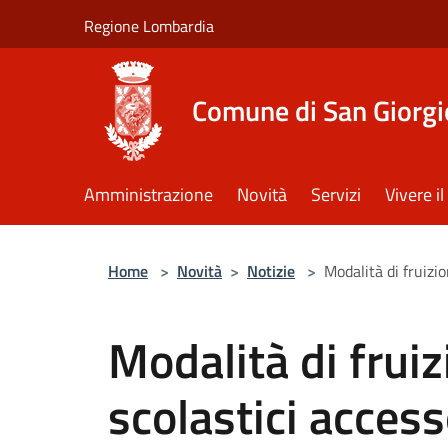
Salta al contenuto principale
Regione Lombardia
Comune di San Giorgi
Amministrazione
Novità
Servizi
Vivere 
Home
>
Novità
>
Notizie
>
Modalità di fruizio
Modalità di fruiz
scolastici access