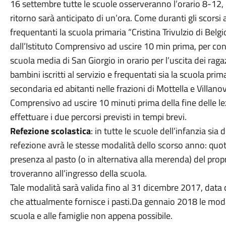
16 settembre tutte le scuole osserveranno l’orario 8-12, l
ritorno sarà anticipato di un’ora. Come duranti gli scorsi an
frequentanti la scuola primaria “Cristina Trivulzio di Bel
dall’Istituto Comprensivo ad uscire 10 min prima, per cons
scuola media di San Giorgio in orario per l’uscita dei rag
bambini iscritti al servizio e frequentati sia la scuola pri
secondaria ed abitanti nelle frazioni di Mottella e Villanov
Comprensivo ad uscire 10 minuti prima della fine delle le
effettuare i due percorsi previsti in tempi brevi.
Refezione scolastica
: in tutte le scuole dell’infanzia sia 
refezione avrà le stesse modalità dello scorso anno: quo
presenza al pasto (o in alternativa alla merenda) del pro
troveranno all’ingresso della scuola.
Tale modalità sarà valida fino al 31 dicembre 2017, data 
che attualmente fornisce i pasti.Da gennaio 2018 le mo
scuola e alle famiglie non appena possibile.