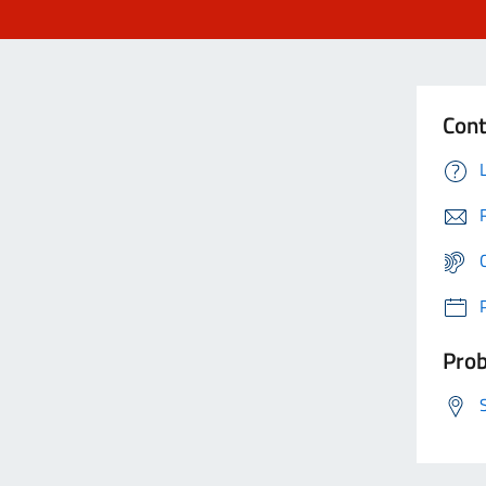
Cont
Prob