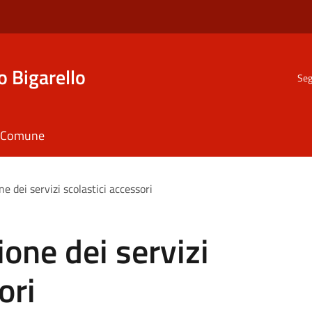
o Bigarello
Seg
il Comune
ne dei servizi scolastici accessori
ione dei servizi
ori