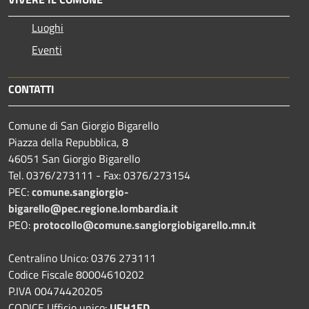
Luoghi
Eventi
CONTATTI
Comune di San Giorgio Bigarello
Piazza della Repubblica, 8
46051 San Giorgio Bigarello
Tel. 0376/273111 - Fax: 0376/273154
PEC:
comune.sangiorgio-
bigarello@pec.regione.lombardia.it
PEO:
protocollo@comune.sangiorgiobigarello.mn.it
Centralino Unico: 0376 273111
Codice Fiscale 80004610202
P.IVA 00474420205
CODICE Ufficio unico:
UFH1ED