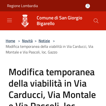
Salta al contenuto principale
Regione Lombardia
Comune di San Giorgio
Bigarello
Home
>
Novità
>
Notizie
>
Modifica temporanea della viabilità in Via Carducci, Via
Montale e Via Pascoli, loc. Gazzo
Modifica temporanea
della viabilità in Via
Carducci, Via Montale
e Via Pascoli, loc.