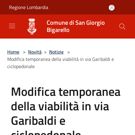
Salta al contenuto principale
Regione Lombardia
Comune di San Giorgio
Bigarello
Home
>
Novità
>
Notizie
>
Modifica temporanea della viabilità in via Garibaldi e
ciclopedonale
Modifica temporanea
della viabilità in via
Garibaldi e
ciclopedonale