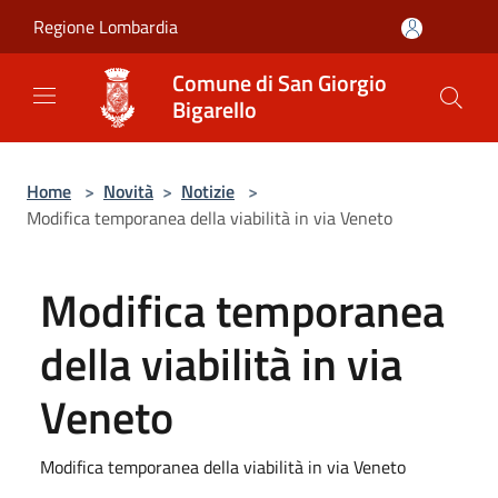
Salta al contenuto principale
Regione Lombardia
Comune di San Giorgio
Bigarello
Home
>
Novità
>
Notizie
>
Modifica temporanea della viabilità in via Veneto
Modifica temporanea
della viabilità in via
Veneto
Modifica temporanea della viabilità in via Veneto