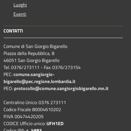
Luoghi
Eventi
CONTATTI
Comune di San Giorgio Bigarello
Piazza della Repubblica, 8
46051 San Giorgio Bigarello
Tel. 0376/273111 - Fax: 0376/273154
PEC:
comune.sangiorgio-
bigarello@pec.regione.lombardia.it
PEO:
protocollo@comune.sangiorgiobigarello.mn.it
Centralino Unico: 0376 273111
Codice Fiscale 80004610202
P.IVA 00474420205
CODICE Ufficio unico:
UFH1ED
Codice IPA:
c_h883