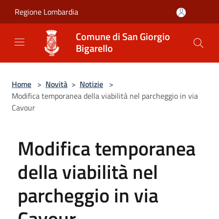
Salta al contenuto principale
Regione Lombardia
Comune di San Giorgio
Bigarello
Home
>
Novità
>
Notizie
>
Modifica temporanea della viabilità nel parcheggio in via
Cavour
Modifica temporanea
della viabilità nel
parcheggio in via
Cavour