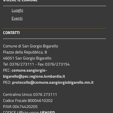
Luoghi
Eventi
CONTATTI
Comune di San Giorgio Bigarello
Piazza della Repubblica, 8
46051 San Giorgio Bigarello
Tel. 0376/273111 - Fax: 0376/273154
PEC:
comune.sangiorgio-
bigarello@pec.regione.lombardia.it
PEO:
protocollo@comune.sangiorgiobigarello.mn.it
Centralino Unico: 0376 273111
Codice Fiscale 80004610202
P.IVA 00474420205
CODICE Ufficio unico:
UFH1ED