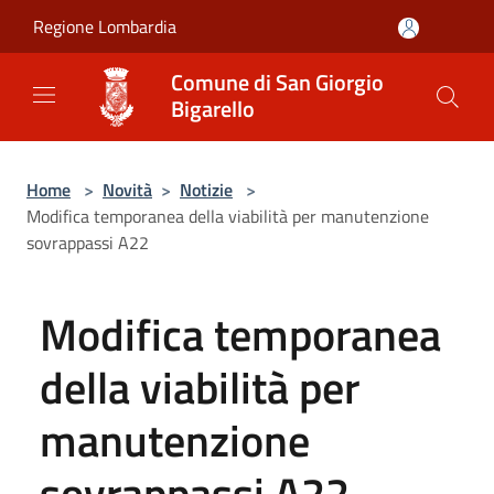
Salta al contenuto principale
Regione Lombardia
Comune di San Giorgio
Bigarello
Home
>
Novità
>
Notizie
>
Modifica temporanea della viabilità per manutenzione
sovrappassi A22
Modifica temporanea
della viabilità per
manutenzione
sovrappassi A22