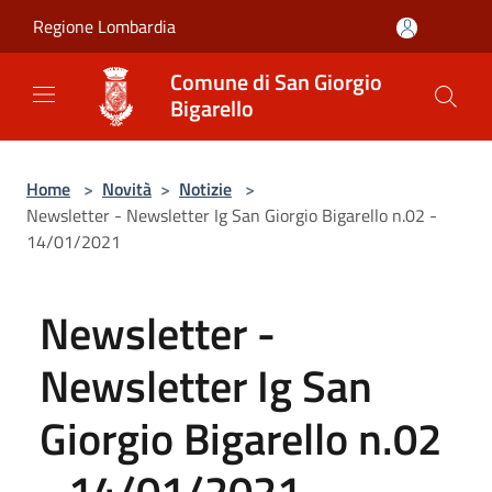
Salta al contenuto principale
Regione Lombardia
Comune di San Giorgio
Bigarello
Home
>
Novità
>
Notizie
>
Newsletter - Newsletter Ig San Giorgio Bigarello n.02 -
14/01/2021
Newsletter -
Newsletter Ig San
Giorgio Bigarello n.02
- 14/01/2021