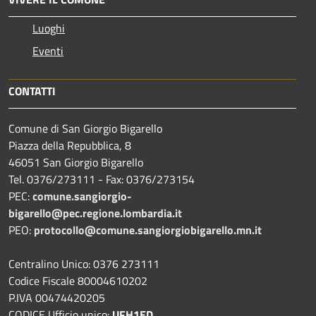
Luoghi
Eventi
CONTATTI
Comune di San Giorgio Bigarello
Piazza della Repubblica, 8
46051 San Giorgio Bigarello
Tel. 0376/273111 - Fax: 0376/273154
PEC:
comune.sangiorgio-
bigarello@pec.regione.lombardia.it
PEO:
protocollo@comune.sangiorgiobigarello.mn.it
Centralino Unico: 0376 273111
Codice Fiscale 80004610202
P.IVA 00474420205
CODICE Ufficio unico:
UFH1ED